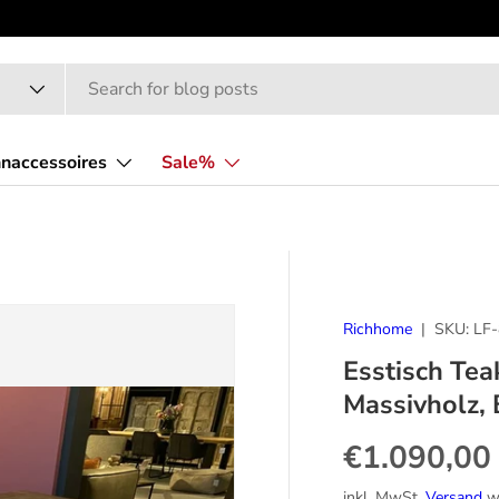
naccessoires
Sale%
Richhome
|
SKU:
LF
Esstisch Tea
Massivholz, 
Normaler P
€1.090,00
inkl. MwSt.
Versand
wi