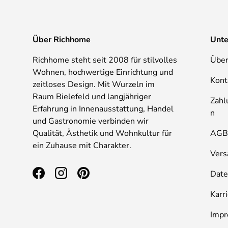
Über Richhome
Unt
Richhome steht seit 2008 für stilvolles
Über
Wohnen, hochwertige Einrichtung und
Kont
zeitloses Design. Mit Wurzeln im
Raum Bielefeld und langjähriger
Zahl
Erfahrung in Innenausstattung, Handel
n
und Gastronomie verbinden wir
Qualität, Ästhetik und Wohnkultur für
AG
ein Zuhause mit Charakter.
Vers
Date
Facebook
Instagram
Pinterest
Karr
Imp