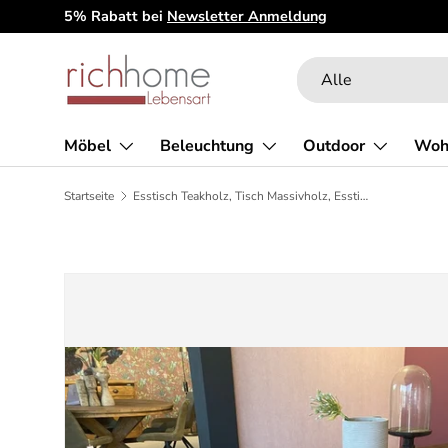
5% Rabatt bei
Newsletter Anmeldung
Direkt zum Inhalt
Suchen
Art
Alle
Möbel
Beleuchtung
Outdoor
Woh
Startseite
Esstisch Teakholz, Tisch Massivholz, Esstisch Massivholz, Breite 240 cm
Zu Produktinformationen springen