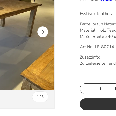
Esstisch Teakholz, 
Farbe: braun Natur
Material: Holz Teak
Nächste
Maße: Breite 240 
Art.Nr.: LF-80714
Zusatzinfo:
Zu Lieferzeiten un
Anzahl
Menge verringern
von
1
/
3