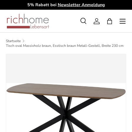
5% Rabatt bei
Newsletter Anmeldung
D
Direkt zum Inhalt
Menü
Suche
Einloggen
Einkaufsta
Suchen
Art
Alle
Startseite
Tisch oval Massivholz braun, Esstisch braun Metall-Gestell, Breite 230 cm
Zu Produktinformationen springen