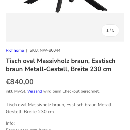
von
1
/
5
Richhome
|
SKU:
NW-80044
Tisch oval Massivholz braun, Esstisch
braun Metall-Gestell, Breite 230 cm
Normaler Preis
€840,00
inkl. MwSt.
Versand
wird beim Checkout berechnet.
Tisch oval Massivholz braun, Esstisch braun Metall-
Gestell, Breite 230 cm
Info: