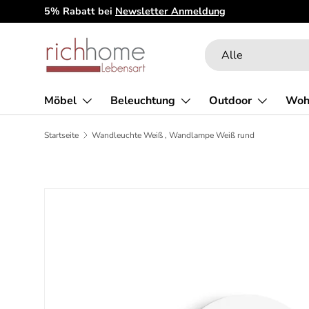
5% Rabatt bei
Newsletter Anmeldung
Direkt zum Inhalt
Suchen
Art
Alle
Möbel
Beleuchtung
Outdoor
Woh
Startseite
Wandleuchte Weiß , Wandlampe Weiß rund
Zu Produktinformationen springen