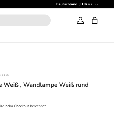
Die Sale-Kollektion: Bis zu 50% re
Deutschland (EUR €)
Land/Region
Einloggen
Einkaufsta
90034
e Weiß , Wandlampe Weiß rund
reis
rd beim Checkout berechnet.