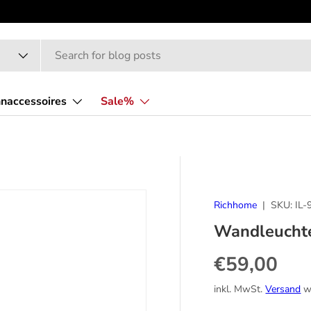
naccessoires
Sale%
Richhome
|
SKU:
IL-
Wandleucht
Normaler P
€59,00
inkl. MwSt.
Versand
wi