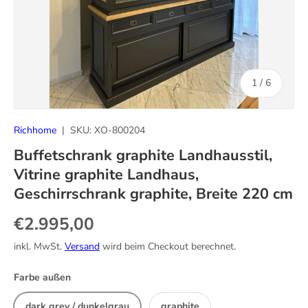
von
1
/
6
Richhome
|
SKU:
XO-800204
Buffetschrank graphite Landhausstil,
Vitrine graphite Landhaus,
Geschirrschrank graphite, Breite 220 cm
Normaler Preis
€2.995,00
inkl. MwSt.
Versand
wird beim Checkout berechnet.
Farbe außen
dark grey / dunkelgrau
graphite