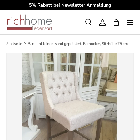
5% Rabatt bei
Newsletter Anmeldung
D
Direkt zum Inhalt
Menü
Suche
Einloggen
Einkaufsta
Suchen
Art
Alle
Startseite
Barstuhl leinen-sand gepolstert, Barhocker, Sitzhöhe 75 cm
Zu Produktinformationen springen