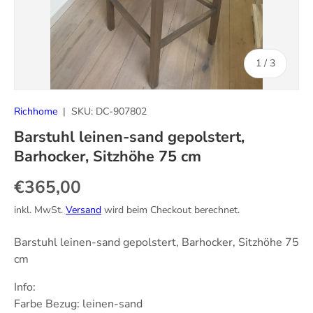
von
1
/
3
Richhome
|
SKU:
DC-907802
Barstuhl leinen-sand gepolstert,
Barhocker, Sitzhöhe 75 cm
Normaler Preis
€365,00
inkl. MwSt.
Versand
wird beim Checkout berechnet.
Barstuhl leinen-sand gepolstert, Barhocker, Sitzhöhe 75
cm
Info:
Farbe Bezug: leinen-sand