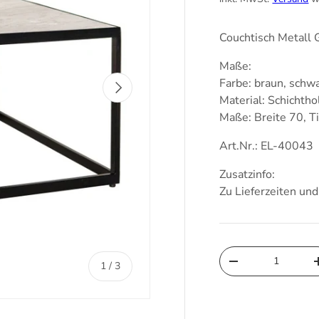
Couchtisch Metall 
Maße:
Farbe: braun, schw
Nächste
Material: Schichtho
Maße: Breite 70, T
Art.Nr.: EL-40043
Zusatzinfo:
Zu Lieferzeiten un
Anzahl
von
Menge verringern
1
/
3