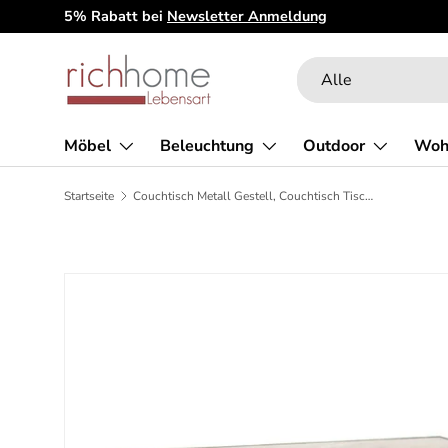
5% Rabatt bei
Newsletter Anmeldung
Direkt zum Inhalt
Suchen
Art
Alle
Möbel
Beleuchtung
Outdoor
Woh
Startseite
Couchtisch Metall Gestell, Couchtisch Tischplatte Holz, Maße 70x70 cm
Zu Produktinformationen springen