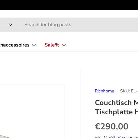
naccessoires
Sale%
Richhome
|
SKU:
EL
Couchtisch M
Tischplatte
Normaler P
€290,00
inkl. MwSt.
Versand
wi