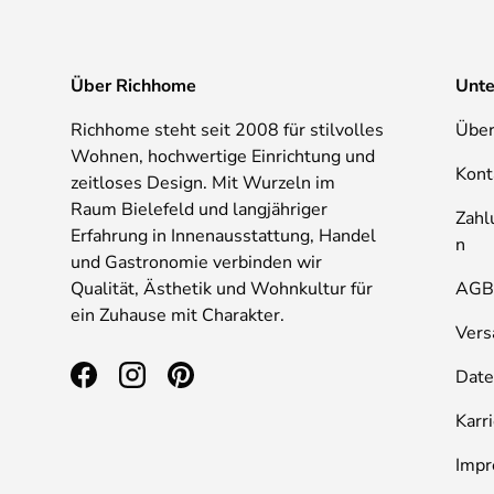
Über Richhome
Unt
Richhome steht seit 2008 für stilvolles
Über
Wohnen, hochwertige Einrichtung und
Kont
zeitloses Design. Mit Wurzeln im
Raum Bielefeld und langjähriger
Zahl
Erfahrung in Innenausstattung, Handel
n
und Gastronomie verbinden wir
Qualität, Ästhetik und Wohnkultur für
AG
ein Zuhause mit Charakter.
Vers
Date
Facebook
Instagram
Pinterest
Karr
Imp