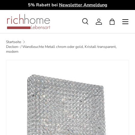
5% Rabatt bei
Newsletter Anmeldung
D
Direkt zum Inhalt
Menü
Suche
Einloggen
Einkaufsta
Suchen
Art
Alle
Startseite
Decken- / Wandleuchte Metall chrom oder gold, Kristall transparent,
modern
Zu Produktinformationen springen