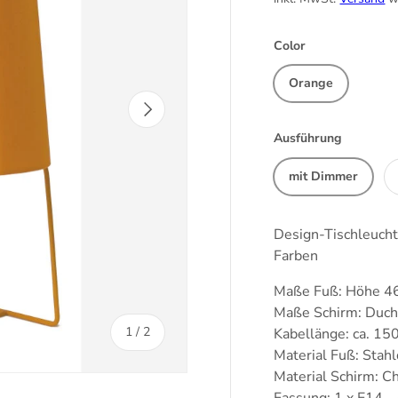
Color
Orange
Nächste
Ausführung
mit Dimmer
Design-Tischleuch
Farben
Maße Fuß: Höhe 46
Maße Schirm: Duch
von
1
/
2
Kabellänge: ca. 15
Material Fuß: Stah
Material Schirm: Ch
Fassung: 1 x E14 -