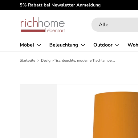
5% Rabatt bei
Newsletter Anmeldung
Direkt zum Inhalt
Suchen
Art
Alle
Möbel
Beleuchtung
Outdoor
Woh
Startseite
Design-Tischleuchte, moderne Tischlampe in neun verschiedenen Farben
Zu Produktinformationen springen