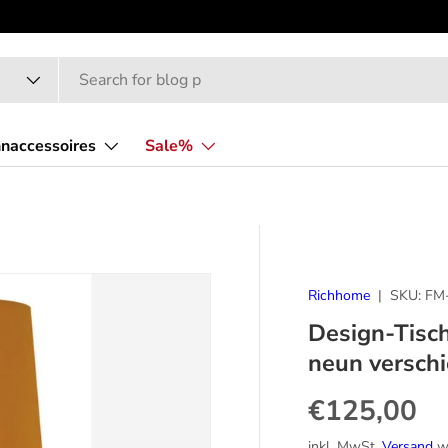
naccessoires
Sale%
Richhome
|
SKU:
FM
Design-Tisc
neun versch
Normaler P
€125,00
inkl. MwSt.
Versand
wi