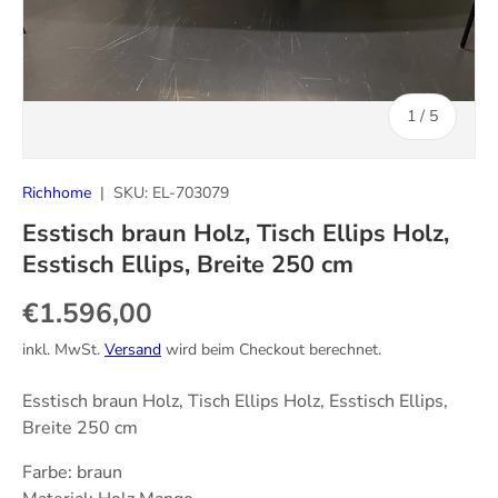
von
1
/
5
Richhome
|
SKU:
EL-703079
Esstisch braun Holz, Tisch Ellips Holz,
Esstisch Ellips, Breite 250 cm
Normaler Preis
€1.596,00
inkl. MwSt.
Versand
wird beim Checkout berechnet.
Esstisch braun Holz, Tisch Ellips Holz, Esstisch Ellips,
Breite 250 cm
Farbe: braun