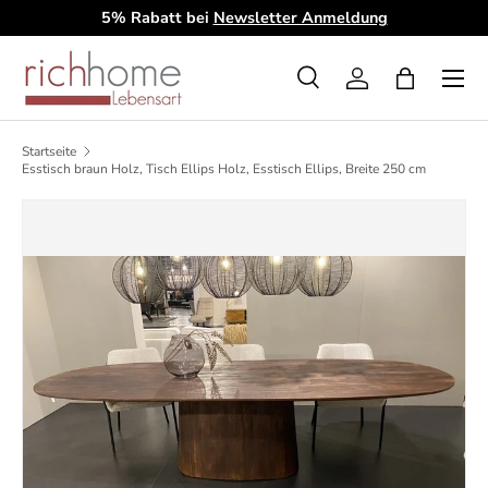
5% Rabatt bei
Newsletter Anmeldung
D
Direkt zum Inhalt
Menü
Suche
Einloggen
Einkaufsta
Suchen
Art
Alle
Startseite
Esstisch braun Holz, Tisch Ellips Holz, Esstisch Ellips, Breite 250 cm
Zu Produktinformationen springen