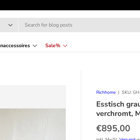
naccessoires
Sale%
Richhome
|
SKU:
GH
Esstisch grau
verchromt, 
Normaler P
€895,00
inkl. MwSt.
Versand
wi