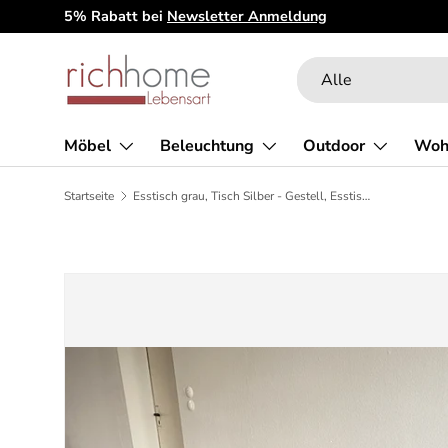
5% Rabatt bei
Newsletter Anmeldung
Direkt zum Inhalt
Suchen
Art
Alle
Möbel
Beleuchtung
Outdoor
Woh
Startseite
Esstisch grau, Tisch Silber - Gestell, Esstisch verchromt, Maße 190 x 90 cm
Zu Produktinformationen springen