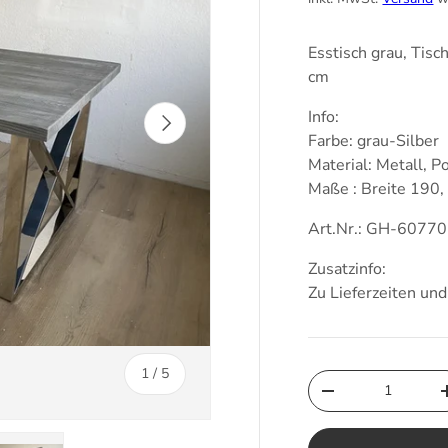
Esstisch grau, Tisc
cm
Info:
Nächste
Farbe: grau-Silber
Material: Metall, P
Maße : Breite 190,
Art.Nr.: GH-6077
Zusatzinfo:
Zu Lieferzeiten un
von
1
/
5
Anzahl
Menge verringern