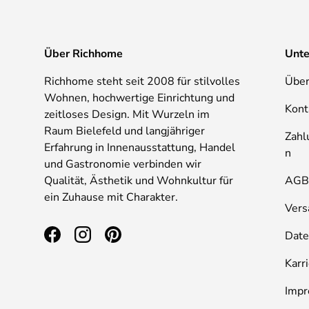
Über Richhome
Unt
Richhome steht seit 2008 für stilvolles
Über
Wohnen, hochwertige Einrichtung und
Kont
zeitloses Design. Mit Wurzeln im
Raum Bielefeld und langjähriger
Zahl
Erfahrung in Innenausstattung, Handel
n
und Gastronomie verbinden wir
Qualität, Ästhetik und Wohnkultur für
AG
ein Zuhause mit Charakter.
Vers
Date
Facebook
Instagram
Pinterest
Karr
Imp