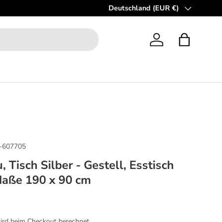
Die Sale-Kollektion: Bis zu 50% re
Deutschland (EUR €)
Land/Region
Einloggen
Einkaufsta
-607705
, Tisch Silber - Gestell, Esstisch
Maße 190 x 90 cm
reis
rd beim Checkout berechnet.