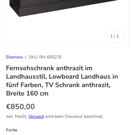
von
1
/
2
Eleonora
|
SKU:
RH-605276
Fernsehschrank anthrazit im
Landhausstil, Lowboard Landhaus in
fünf Farben, TV Schrank anthrazit,
Breite 160 cm
Normaler Preis
€850,00
inkl. MwSt.
Versand
wird beim Checkout berechnet.
Farbe