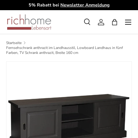
5% Rabatt bei
Newsletter Anmeldung
D
Direkt zum Inhalt
Menü
Suche
Einloggen
Einkaufsta
Suchen
Art
Alle
Startseite
Fernsehschrank anthrazit im Landhausstil, Lowboard Landhaus in fünf
Farben, TV Schrank anthrazit, Breite 160 cm
Zu Produktinformationen springen