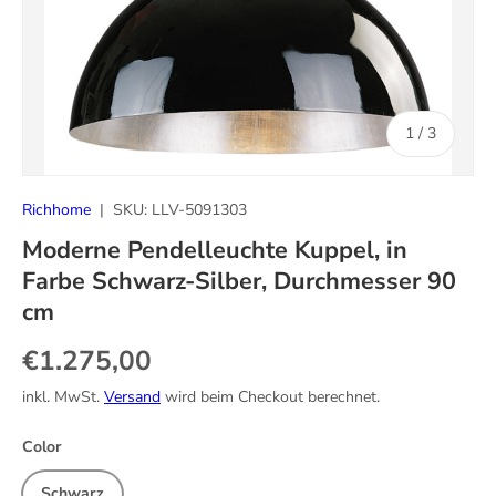
von
1
/
3
Richhome
|
SKU:
LLV-5091303
Moderne Pendelleuchte Kuppel, in
Farbe Schwarz-Silber, Durchmesser 90
cm
Normaler Preis
€1.275,00
inkl. MwSt.
Versand
wird beim Checkout berechnet.
Color
Schwarz