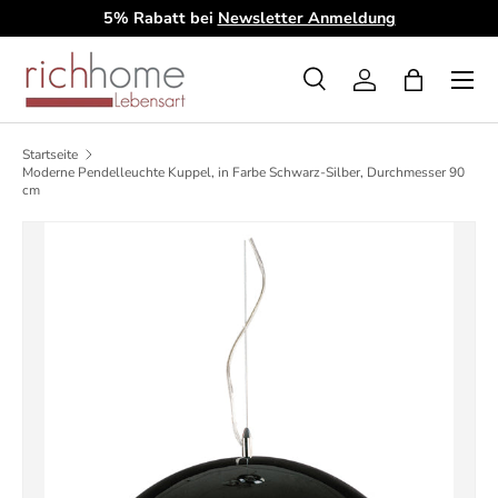
5% Rabatt bei
Newsletter Anmeldung
D
Direkt zum Inhalt
Menü
Suche
Einloggen
Einkaufsta
Suchen
Art
Alle
Startseite
Moderne Pendelleuchte Kuppel, in Farbe Schwarz-Silber, Durchmesser 90
cm
Zu Produktinformationen springen