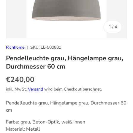
von
1
/
4
Richhome
|
SKU:
LL-500801
Pendelleuchte grau, Hängelampe grau,
Durchmesser 60 cm
Normaler Preis
€240,00
inkl. MwSt.
Versand
wird beim Checkout berechnet.
Pendelleuchte grau, Hängelampe grau, Durchmesser 60
cm
Farbe: grau, Beton-Optik, weiß innen
Material: Metall