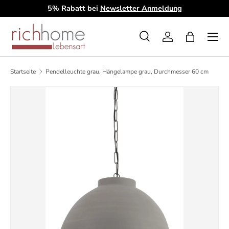
5% Rabatt bei
Newsletter Anmeldung
D
Direkt zum Inhalt
Menü
Suche
Einloggen
Einkaufsta
Suchen
Art
Alle
Startseite
Pendelleuchte grau, Hängelampe grau, Durchmesser 60 cm
Zu Produktinformationen springen