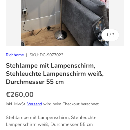
von
1
/
3
Richhome
|
SKU:
DC-9077023
Stehlampe mit Lampenschirm,
Stehleuchte Lampenschirm weiß,
Durchmesser 55 cm
Normaler Preis
€260,00
inkl. MwSt.
Versand
wird beim Checkout berechnet.
Stehlampe mit Lampenschirm, Stehleuchte
Lampenschirm weiß, Durchmesser 55 cm