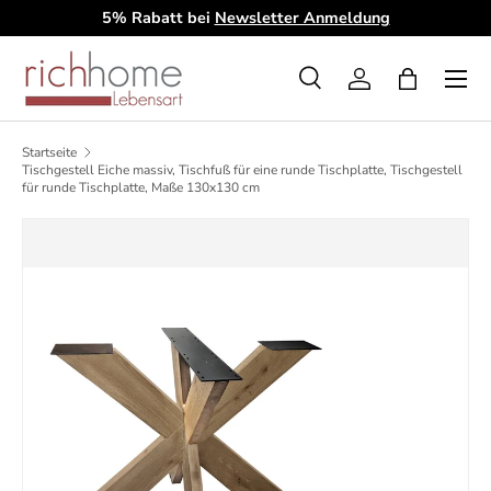
5% Rabatt bei
Newsletter Anmeldung
D
Direkt zum Inhalt
Menü
Suche
Einloggen
Einkaufsta
Suchen
Art
Alle
Startseite
Tischgestell Eiche massiv, Tischfuß für eine runde Tischplatte, Tischgestell
für runde Tischplatte, Maße 130x130 cm
Zu Produktinformationen springen