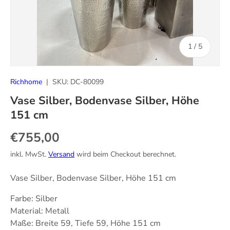
von
1
/
5
Richhome
|
SKU:
DC-80099
Vase Silber, Bodenvase Silber, Höhe
151 cm
Normaler Preis
€755,00
inkl. MwSt.
Versand
wird beim Checkout berechnet.
Vase Silber, Bodenvase Silber, Höhe 151 cm
Farbe: Silber
Material: Metall
Maße: Breite 59, Tiefe 59, Höhe 151 cm